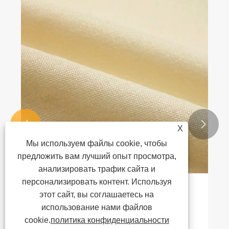


X
Мы используем файлы cookie, чтобы
предложить вам лучший опыт просмотра,
анализировать трафик сайта и
персонализировать контент. Используя
Что делает Aramid Fiber невидимой силой
этот сайт, вы соглашаетесь на
современной промышленной
использование нами файлов
инновации?
cookie.
политика конфиденциальности
Посмотреть больше >>