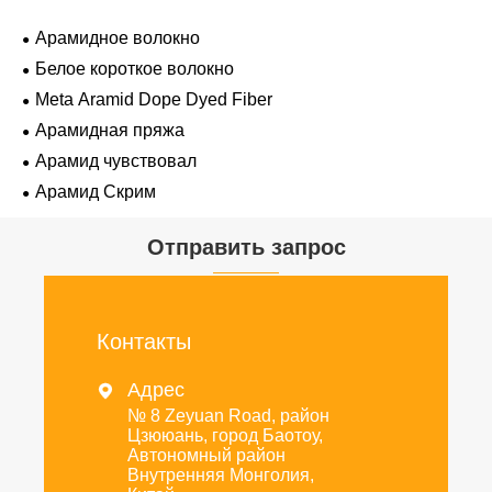
Арамидное волокно
Белое короткое волокно
Meta Aramid Dope Dyed Fiber
Арамидная пряжа
Арамид чувствовал
Арамид Скрим
Отправить запрос
Контакты
Адрес

№ 8 Zeyuan Road, район
Цзююань, город Баотоу,
Автономный район
Внутренняя Монголия,