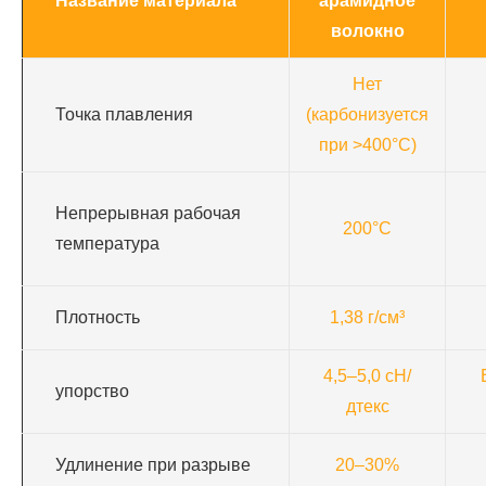
Название материала
арамидное
волокно
Нет
Точка плавления
(карбонизуется
при >400°C)
Непрерывная рабочая
200°С
температура
Плотность
1,38 г/см³
4,5–5,0 сН/
упорство
дтекс
Удлинение при разрыве
20–30%