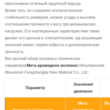
обеспечивая отличный защитный барьер.
Кроме того, он сохраняет исключительную
стабильность размеров, низкую усадку и высокое
соотношение прочности к весу при механических
нагрузках. Его изоляционные характеристики также
делают его ценным в электротехнике, где решающее
значение имеют термостойкость и диэлектрическая
прочность.
Вот краткий обзор основных технических
параметров
Мета-арамидное волокно
от
Внутренняя
Монголия Fengshengtai New Material Co., Ltd.
:
Значение/
Параметр
диапазон
Мета-
Вы