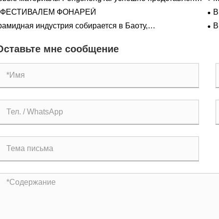
выставке Techtextil во Франкфурте
 ФЕСТИВАЛЕМ ФОНАРЕЙ
В
ме
рамидная индустрия собирается в Баоту,
В
вительственных и предприятиях
Ин
пр
Оставьте мне сообщение