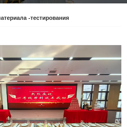
tiếng Việt
Nederlands
материала -тестирования
ภาษาไทย
Polski
Svenska
magyar
Malay
বাংলা ভাষার
Dansk
Suomi