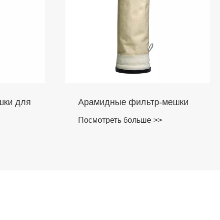
мешки
Арамидный иглопробивной
войлок
Посмотреть больше >>