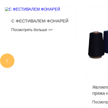

Является ли арамидная
Что де
пряжа новой волной
пряжу 
высокопроизводительных
устойчи
Посмотреть больше >>
Посмотр
материалов?