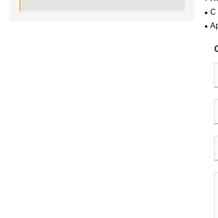
на 
С
А
пра