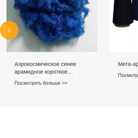


Мета-арамидная пряжа
Фильтр
цемент
Посмотреть больше >>
Посмотр