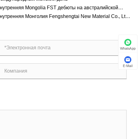
нутренняя Mongolia FST дебюты на австралийской
ждународной пожарной и спасательной выставке
нутренняя Монголия Fengshengtai New Material Co., Ltd.
ститут производства и исследований была успешно
оведена
WhatsApp
E-Mail