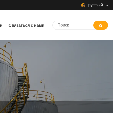
русский
English
аи
Связаться с нами
Español
Português
русский
Français
日本語
Deutsch
Italiano
한국어