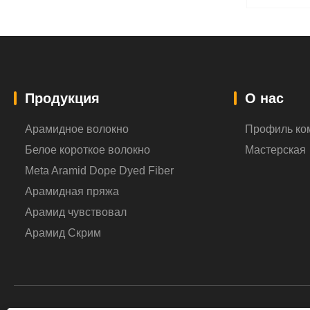
Продукция
О нас
Арамидное волокно
Профиль ко
Белое короткое волокно
Мастерская
Meta Aramid Dope Dyed Fiber
Арамидная пряжа
Арамид чувствовал
Арамид Скрим