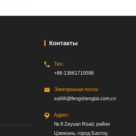
Контакты
Тел.:
+86-13661710098
Электронная почта:
xulilili@fengshengtai.com.cn
Адрес:
№ 8 Zeyuan Road, район
Цзююань, город Баотоу,