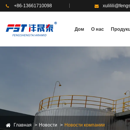
+86-13661710098
xulilili@fen
Дом
О нас
Продук
Главная
Новости
Новости компании