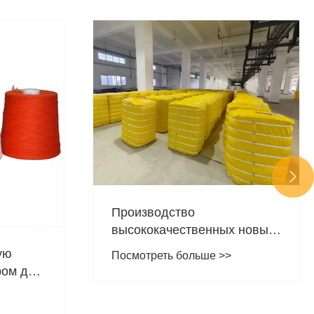

 новых
ткрыть
Что такое арамидная пряжа
е
и почему она важна для
современных материалов?
Посмотреть больше >>