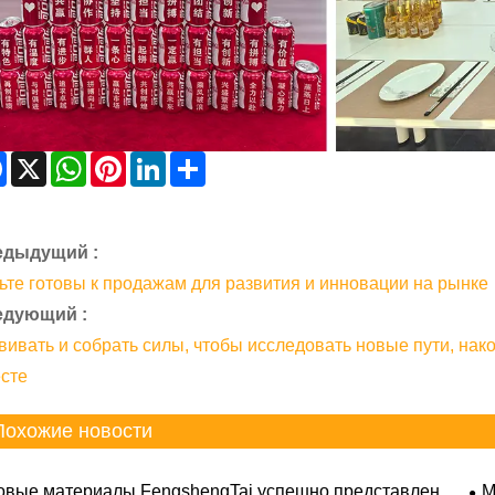
Facebook
X
WhatsApp
Pinterest
LinkedIn
Share
едыдущий :
ьте готовы к продажам для развития и инновации на рынке
едующий :
вивать и собрать силы, чтобы исследовать новые пути, нак
сте
Похожие новости
овые материалы FengshengTai успешно представлены
М